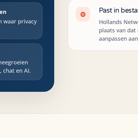
Past in best
en
⚙
 waar privacy
Hollands Netwe
plaats van dat
aanpassen aan 
meegroeien
 chat en AI.