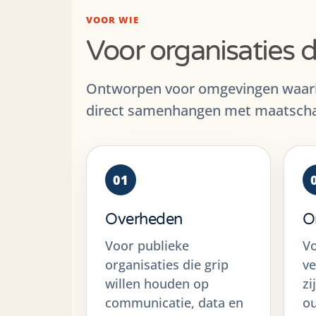
VOOR WIE
Voor organisaties d
Ontworpen voor omgevingen waarin
direct samenhangen met maatschap
01
Overheden
O
Voor publieke
Vo
organisaties die grip
ve
willen houden op
zi
communicatie, data en
o