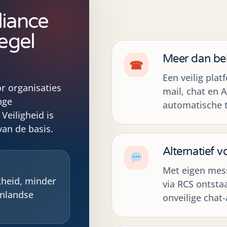
liance
regel
Meer dan bel
☎
Een veilig pla
r organisaties
mail, chat en A
nge
automatische t
Veiligheid is
van de basis.
Alternatief 
Met eigen mess
kheid, minder
via RCS ontsta
enlandse
onveilige chat