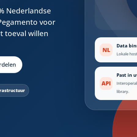
0% Nederlandse
Pegamento voor
t toeval willen
Data bin
NL
Lokale host
rdelen
Past in 
API
Interopera
rastructuur
library.