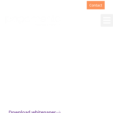
Support
+31(0)88 00 67 180
Contact
Snelle, AI gestuurde
mailafhandeling
Slimme AI voor snelle, consistente en
veilige
e-mailafhandeling. Bekijk AI Mail
Assistent
Download whitepaper