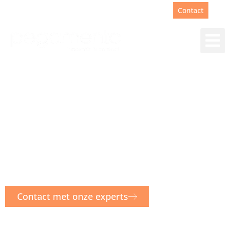
Support
+31(0)88 00 67 180
Contact
Oplossingen voor
klantcontact
We laten techniek voor je werken. Niet
de techniek, maar de mens, is leading.
Contact met onze experts