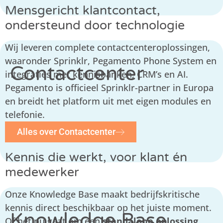
Mensgericht klantcontact,
ondersteund door technologie
Wij leveren complete contactcenteroplossingen,
waaronder
Sprinklr
,
Pegamento Phone System
en
Contactcenter
integraties met kennisbanken, CRM’s en AI.
Pegamento is officieel Sprinklr-partner in Europa
en breidt het platform uit met eigen modules en
telefonie.
Alles over Contactcenter
Kennis die werkt, voor klant én
medewerker
Onze Knowledge Base maakt bedrijfskritische
kennis direct beschikbaar op het juiste moment.
Knowledge Base
Of het nu gaat om een
standalone oplossing
,