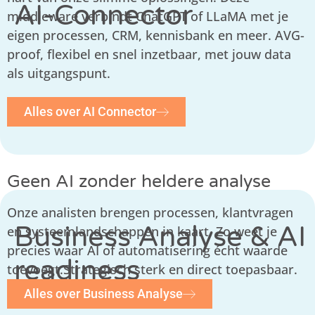
AI-Connector
middleware verbindt
ChatGPT
of LLaMA met je
eigen processen, CRM, kennisbank en meer. AVG-
proof, flexibel en snel inzetbaar, met jouw data
als uitgangspunt.
Alles over AI Connector
Geen AI zonder heldere analyse
Onze analisten brengen processen, klantvragen
Business Analyse & AI
en systeemlandschappen in kaart. Zo weet je
precies waar AI of automatisering écht waarde
readiness
toevoegt.Strategisch sterk en direct toepasbaar.
Alles over Business Analyse