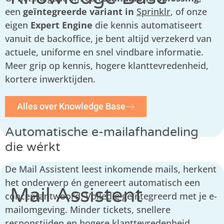
een
geïntegreerde variant in
Sprinklr
, of onze
eigen
Expert Engine
die kennis automatiseert
vanuit de backoffice, je bent altijd verzekerd van
actuele, uniforme en snel vindbare informatie.
Meer grip op kennis, hogere klanttevredenheid,
kortere inwerktijden.
Alles over Knowledge Base
Automatische e-mailafhandeling
die wérkt
De Mail Assistent leest inkomende mails, herkent
het onderwerp én genereert automatisch een
Mail Assistent
conceptantwoord. Volledig geïntegreerd met je e-
mailomgeving. Minder tickets, snellere
responstijden en hogere klanttevredenheid.