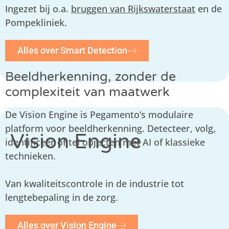
Ingezet bij o.a.
bruggen van Rijkswaterstaat
en de
Pompekliniek.
Alles over Smart Detection
Beeldherkenning, zonder de
complexiteit van maatwerk
De Vision Engine is Pegamento’s modulaire
platform voor beeldherkenning. Detecteer, volg,
Vision Engine
identificeer of tel objecten met AI of klassieke
technieken.
Van kwaliteitscontrole in de industrie tot
lengtebepaling in de zorg.
Alles over Vision Engine