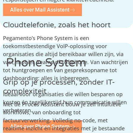
Alles over Mail Assistent
Cloudtelefonie, zoals het hoort
Pegamento’s Phone System is een
toekomstbestendige VoIP-oplossing voor
organisaties die altijd bereikbaar willen zijn, via
Phone System
vast, mobiel, Teams of softphone. Van wachtrijen
tot huntgroepen en van gespreksopname tot
dashboarding: alles is inbegrepen.
Grip op je processen, zonder IT-
complexiteit
Ideaal voor organisaties die willen besparen op
kosten én tegelijkertijd hun communicatie willen
Met de Proces Assistent bouw je zelf intuïtieve
verbeteren.
workflows, van onboarding tot
factuurverwerking. Volledig no-code, met
Alles over Phone System
realtime inzicht en integraties met je bestaande