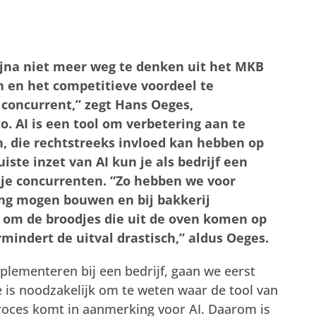
s bijna niet meer weg te denken uit het MKB
n en het competitieve voordeel te
concurrent,” zegt Hans Oeges,
 AI is een tool om verbetering aan te
, die rechtstreeks invloed kan hebben op
uiste inzet van AI kun je als bedrijf een
je concurrenten. “Zo hebben we voor
ing mogen bouwen en bij bakkerij
 om de broodjes die uit de oven komen op
rmindert de uitval drastisch,” aldus Oeges.
lementeren bij een bedrijf, gaan we eerst
e is noodzakelijk om te weten waar de tool van
roces komt in aanmerking voor AI. Daarom is