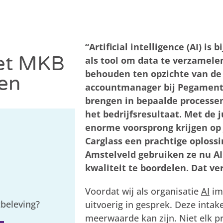
“Artificial intelligence (AI) i
et MKB
als tool om data te verzamele
behouden ten opzichte van de 
ten
accountmanager bij Pegamento.
brengen in bepaalde processen
het bedrijfsresultaat. Met de j
enorme voorsprong krijgen op 
Carglass een prachtige oploss
Amstelveld gebruiken ze nu AI
kwaliteit te boordelen. Dat ve
Voordat wij als organisatie
AI
imp
tbeleving?
uitvoerig in gesprek. Deze intak
meerwaarde kan zijn. Niet elk p