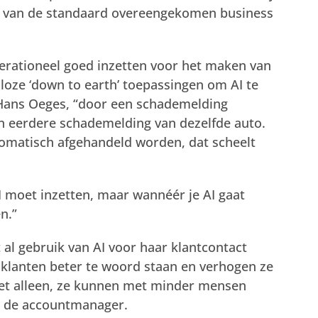
n van de standaard overeengekomen business
operationeel goed inzetten voor het maken van
alloze ‘down to earth’ toepassingen om AI te
 Hans Oeges, “door een schademelding
 eerdere schademelding van dezelfde auto.
tomatisch afgehandeld worden, dat scheelt
AI moet inzetten, maar wannéér je AI gaat
n.”
 gebruik van AI voor haar klantcontact
 klanten beter te woord staan en verhogen ze
iet alleen, ze kunnen met minder mensen
gt de accountmanager.