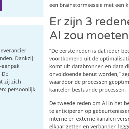
een brainstormsessie met een ku
Er zijn 3 red
AI zou moeten
everancier,
“De eerste reden is dat ieder bed
nden. Dankzij
voortkomend uit de optimalisati
s-aanpak
komt uit databronnen en data die
. De
onvoldoende benut worden,” zeg
 zij zich
waardoor de processen geoptim
en: persoonlijk
kantelen bestaande processen.
De tweede reden om AI in het bed
te anticiperen op gebeurtenisse
interne en externe kanalen versn
elkaar zetten en verbanden legg