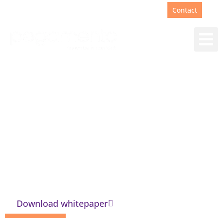
Support
+31(0)88 00 67 180
Contact
Het juiste antwoord
voor iedereen
Klantcontact teams zijn gebaat bij snelle
en correcte antwoorden. Een
kennisbank biedt uitkomst.
Download whitepaper