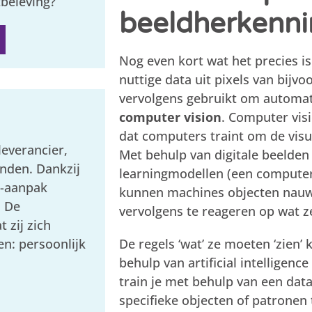
tbeleving?
beeldherkenn
Nog even kort wat het precies is
nuttige data uit pixels van bijvoo
vervolgens gebruikt om automat
computer vision
. Computer vis
dat computers traint om de visue
everancier,
Met behulp van digitale beelden
nden. Dankzij
learningmodellen (een computer 
s-aanpak
kunnen machines objecten nauwk
. De
vervolgens te reageren op wat ze 
 zij zich
en: persoonlijk
De regels ‘wat’ ze moeten ‘zien
behulp van artificial intelligence
train je met behulp van een dat
specifieke objecten of patronen