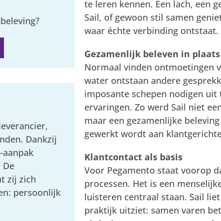
te leren kennen. Een lach, een 
Sail, of gewoon stil samen genie
tbeleving?
waar échte verbinding ontstaat.
Gezamenlijk beleven in plaat
Normaal vinden ontmoetingen va
water ontstaan andere gesprekke
imposante schepen nodigen uit t
ervaringen. Zo werd Sail niet 
maar een gezamenlijke beleving 
everancier,
gewerkt wordt aan klantgerichte
nden. Dankzij
s-aanpak
Klantcontact als basis
. De
Voor Pegamento staat voorop dat
 zij zich
processen. Het is een menselijk
en: persoonlijk
luisteren centraal staan. Sail lie
praktijk uitziet: samen varen b