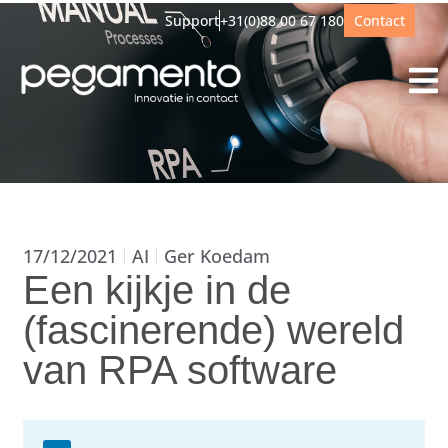
Support
+31(0)88 00 67 180
Contact
17/12/2021
AI
Ger Koedam
Een kijkje in de
(fascinerende) wereld
van RPA software