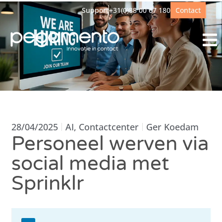
Support
+31(0)88 00 67 180
Contact
28/04/2025
AI
,
Contactcenter
Ger Koedam
Personeel werven via
social media met
Sprinklr