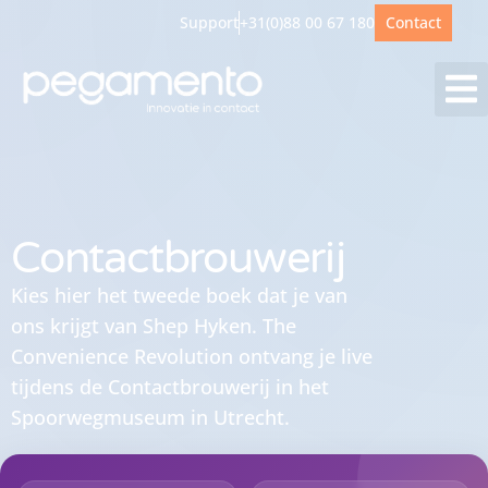
Support
+31(0)88 00 67 180
Contact
Contactbrouwerij
Kies hier het tweede boek dat je van
ons krijgt van Shep Hyken. The
Convenience Revolution ontvang je live
tijdens de Contactbrouwerij in het
Spoorwegmuseum in Utrecht.