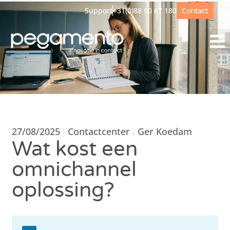
Support
+31(0)88 00 67 180
Contact
27/08/2025
Contactcenter
Ger Koedam
Wat kost een
omnichannel
oplossing?