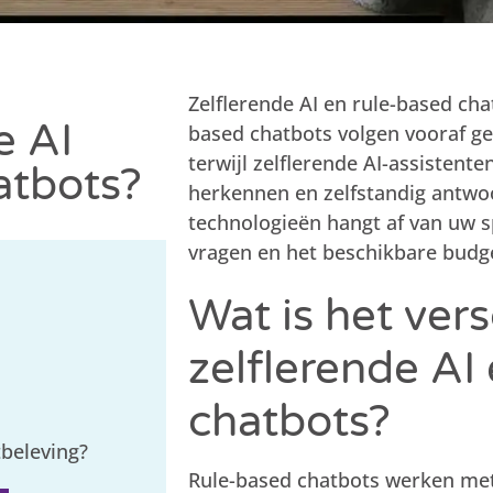
Zelflerende AI en rule-based ch
e AI
based chatbots volgen vooraf g
terwijl zelflerende AI-assisten
atbots?
herkennen en zelfstandig antwo
technologieën hangt af van uw s
vragen en het beschikbare budg
Wat is het vers
zelflerende AI
chatbots?
tbeleving?
Rule-based chatbots werken me