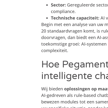
Sector:
Gereguleerde sector
compliance.
Technische capaciteit:
AI v
Begin met een analyse van uw mee
20 standaardvragen komt, is rule
doorvragen, dan biedt een AI-a
toekomstige groei: AI-systeme
complexiteit.
Hoe Pegament
intelligente c
Wij bieden
oplossingen op maa
AI-gedreven als rule-based cha
bewezen modules tot een samenh