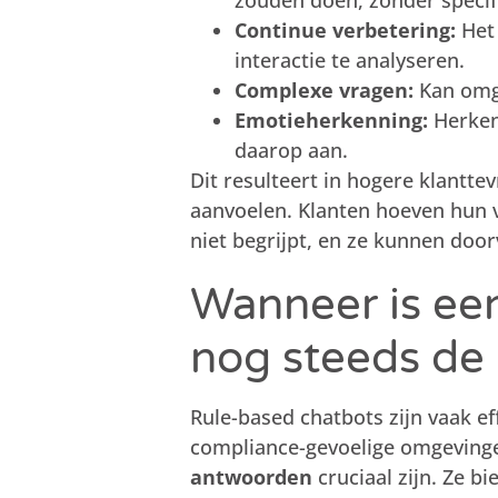
zouden doen, zonder specif
Continue verbetering:
Het 
interactie te analyseren.
Complexe vragen:
Kan omg
Emotieherkenning:
Herkent
daarop aan.
Dit resulteert in hogere klantt
aanvoelen. Klanten hoeven hun v
niet begrijpt, en ze kunnen do
Wanneer is ee
nog steeds de
Rule-based chatbots zijn vaak ef
compliance-gevoelige omgevinge
antwoorden
cruciaal zijn. Ze b