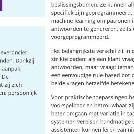
beslissingsbomen. Ze kunnen al
specifiek zijn geprogrammeerd.
machine learning om patronen i
antwoorden te genereren, zelfs op
voorgeprogrammeerd.
Het belangrijkste verschil zit in 
everancier,
strikte paden: als een klant vraa
nden. Dankzij
antwoorden, maar vraagt iemand:
s-aanpak
een eenvoudige rule-based bot di
. De
beide vragen hetzelfde betekene
 zij zich
en: persoonlijk
Voor praktische toepassingen be
voorspelbaar en betrouwbaar zij
beter omgaan met variatie in ta
systemen vereisen handmatige up
assistenten kunnen leren van n